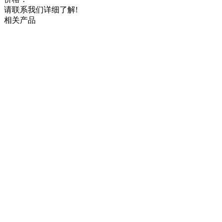
请联系我们详细了解!
相关产品