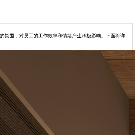
特的氛围，对员工的工作效率和情绪产生积极影响。下面将详