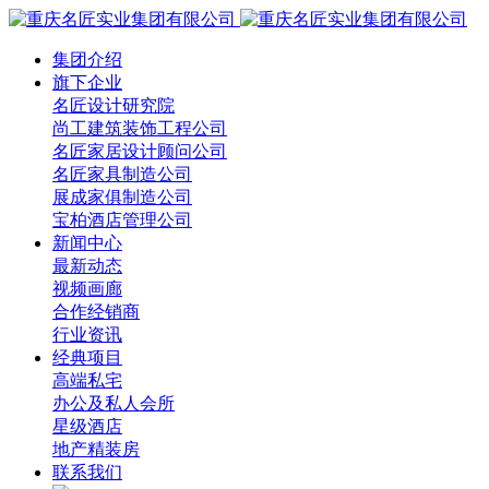
集团介绍
旗下企业
名匠设计研究院
尚工建筑装饰工程公司
名匠家居设计顾问公司
名匠家具制造公司
展成家俱制造公司
宝柏酒店管理公司
新闻中心
最新动态
视频画廊
合作经销商
行业资讯
经典项目
高端私宅
办公及私人会所
星级酒店
地产精装房
联系我们