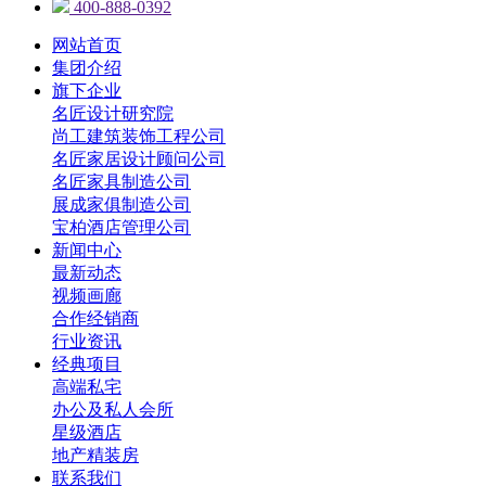
400-888-0392
网站首页
集团介绍
旗下企业
名匠设计研究院
尚工建筑装饰工程公司
名匠家居设计顾问公司
名匠家具制造公司
展成家俱制造公司
宝柏酒店管理公司
新闻中心
最新动态
视频画廊
合作经销商
行业资讯
经典项目
高端私宅
办公及私人会所
星级酒店
地产精装房
联系我们