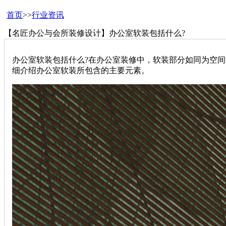
首页
>>
行业资讯
【名匠办公与会所装修设计】办公室软装包括什么?
办公室软装包括什么?在办公室装修中，软装部分如同为空
细介绍办公室软装所包含的主要元素。