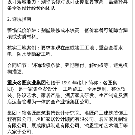
‌设计落地能力‌：别墅装修对设计还原度要求高，需选择具
备全案设计经验的团队。
2. ‌避坑指南‌
‌警惕低价陷阱‌：别墅装修成本较高，低价套餐可能隐含漏
项或劣质材料。
‌核实工地案例‌：要求参观在建或竣工工地，重点查看水
电、防水等隐蔽工程。
‌合同细节‌：明确增项条款、延期赔付、解约权等，避免模
糊描述。
重庆名匠实业集团
创始于 1991 年(以下简称：名匠集
团)，是一家集全案设计 、工程施工、全屋定制、整体软
装、陈设艺术、家居产品、酒店家具研发、生产制造及酒
店运营管理为一体的全产业链集团公司。
集团下辖名匠建筑装饰设计研究院、名匠尚工建筑装饰工
程有限公司、名匠家居设计顾问有限公司、名匠家具制造
有限公司、展成家俱制造有限公司、鸿恩宝柏艺术酒店等
六家子公司。