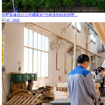
别墅装修设计公司哪家好?怎样选到好的别墅...
07 ,2026