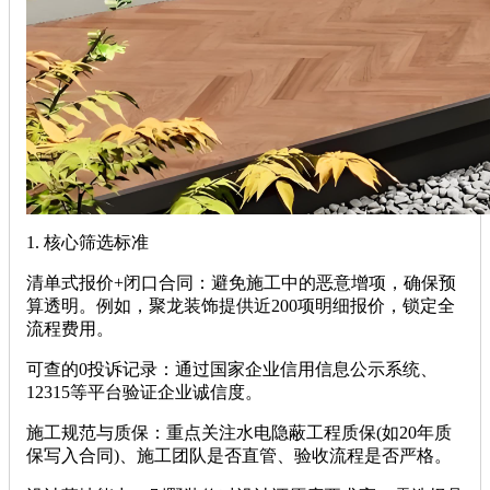
1. ‌核心筛选标准‌
‌清单式报价+闭口合同‌：避免施工中的恶意增项，确保预
算透明。例如，聚龙装饰提供近200项明细报价，锁定全
流程费用。
‌可查的0投诉记录‌：通过国家企业信用信息公示系统、
12315等平台验证企业诚信度。
‌施工规范与质保‌：重点关注水电隐蔽工程质保(如20年质
保写入合同)、施工团队是否直管、验收流程是否严格。