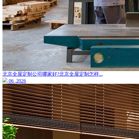
北京全屋定制公司哪家好?北京全屋定制怎样...
06 ,2026