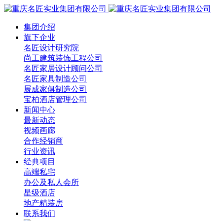
集团介绍
旗下企业
名匠设计研究院
尚工建筑装饰工程公司
名匠家居设计顾问公司
名匠家具制造公司
展成家俱制造公司
宝柏酒店管理公司
新闻中心
最新动态
视频画廊
合作经销商
行业资讯
经典项目
高端私宅
办公及私人会所
星级酒店
地产精装房
联系我们