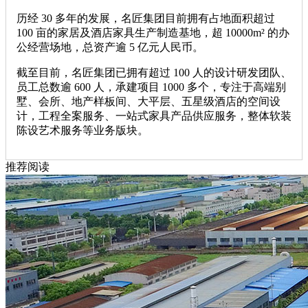
历经 30 多年的发展，名匠集团目前拥有占地面积超过
100 亩的家居及酒店家具生产制造基地，超 10000m² 的办
公经营场地，总资产逾 5 亿元人民币。
截至目前，名匠集团已拥有超过 100 人的设计研发团队、
员工总数逾 600 人，承建项目 1000 多个，专注于高端别
墅、会所、地产样板间、大平层、五星级酒店的空间设
计，工程全案服务、一站式家具产品供应服务，整体软装
陈设艺术服务等业务版块。
推荐阅读