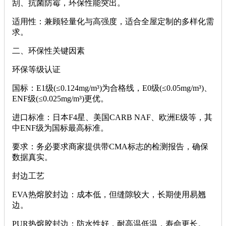
刮、抗菌防霉，环保性能突出。
‌适用性‌：兼顾轻量化与高强度，适合全屋定制的多样化需
求。
‌二、环保性关键因素‌
‌环保等级认证‌
‌国标‌：E1级(≤0.124mg/m³)为合格线，E0级(≤0.05mg/m³)、
ENF级(≤0.025mg/m³)更优。
‌进口标准‌：日本F4星、美国CARB NAF、欧洲E级等，其
中ENF级为国标最高标准。
‌要求‌：务必要求商家提供带‌CMA标志‌的检测报告，确保
数据真实。
‌封边工艺‌
‌EVA热熔胶封边‌：成本低，但缝隙较大，长期使用易翘
边。
‌PUR热熔胶封边‌：防水性好，耐高温低温，寿命更长。