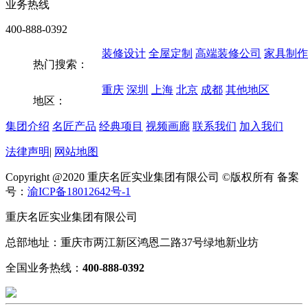
业务热线
400-888-0392
装修设计
全屋定制
高端装修公司
家具制作
热门搜索：
重庆
深圳
上海
北京
成都
其他地区
地区：
集团介绍
名匠产品
经典项目
视频画廊
联系我们
加入我们
法律声明
|
网站地图
Copyright @2020 重庆名匠实业集团有限公司 ©版权所有 备案
号：
渝ICP备18012642号-1
重庆名匠实业集团有限公司
总部地址：重庆市两江新区鸿恩二路37号绿地新业坊
全国业务热线：
400-888-0392