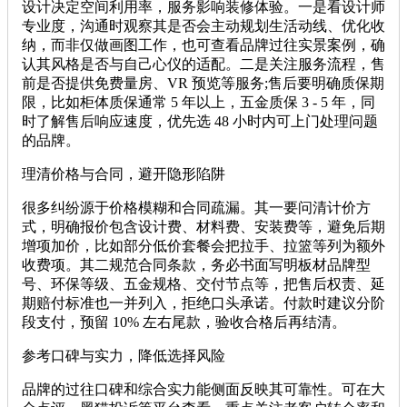
设计决定空间利用率，服务影响装修体验。一是看设计师
专业度，沟通时观察其是否会主动规划生活动线、优化收
纳，而非仅做画图工作，也可查看品牌过往实景案例，确
认其风格是否与自己心仪的适配。二是关注服务流程，售
前是否提供免费量房、VR 预览等服务;售后要明确质保期
限，比如柜体质保通常 5 年以上，五金质保 3 - 5 年，同
时了解售后响应速度，优先选 48 小时内可上门处理问题
的品牌。
理清价格与合同，避开隐形陷阱
很多纠纷源于价格模糊和合同疏漏。其一要问清计价方
式，明确报价包含设计费、材料费、安装费等，避免后期
增项加价，比如部分低价套餐会把拉手、拉篮等列为额外
收费项。其二规范合同条款，务必书面写明板材品牌型
号、环保等级、五金规格、交付节点等，把售后权责、延
期赔付标准也一并列入，拒绝口头承诺。付款时建议分阶
段支付，预留 10% 左右尾款，验收合格后再结清。
参考口碑与实力，降低选择风险
品牌的过往口碑和综合实力能侧面反映其可靠性。可在大