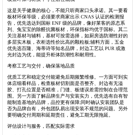
这是关乎健康的核心，不能只听商家口头承诺。其一要看
板材环保等级，必须要求商家出示 CNAS 认证的检测报
告，优先选达到国标 ENF 级的品牌，像好莱客的原态系
列、兔宝宝的除醛抗菌板材，环保指标均优于国标。其二
关注基材与辅料，基材可按需选择，如厨房选防潮性好的
多层实木板，衣柜选性价比高的颗粒板;辅料方面，五金
优先选百隆、海蒂诗等知名品牌，封边工艺以 PUR 或激
光封边为优，能提升柜体防潮性和耐用性。
考察工艺与交付，确保落地品质
优质工艺和稳定交付能避免后期频繁维修。一方面可到实
体店细看样品，检查板材切割面是否整齐、封边有无溢
胶、打孔位置是否精准，门缝、板缝误差需控制在合理范
围。另一方面了解品牌生产与安装实力，优先选有自有智
能制造基地的品牌，品控更有保障;同时确认安装团队是
否为品牌自有，外包团队易出现安装不规范的问题。另外
要明确交付周期和延期责任，避免工期无限拖延。
评估设计与服务，匹配实际需求