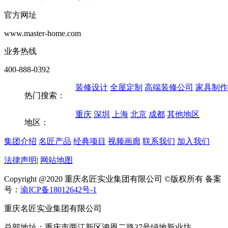
官方网址
www.master-home.com
业务热线
400-888-0392
装修设计
全屋定制
高端装修公司
家具制作
热门搜索：
重庆
深圳
上海
北京
成都
其他地区
地区：
集团介绍
名匠产品
经典项目
视频画廊
联系我们
加入我们
法律声明
|
网站地图
Copyright @2020 重庆名匠实业集团有限公司 ©版权所有 备案
号：
渝ICP备18012642号-1
重庆名匠实业集团有限公司
总部地址：重庆市两江新区鸿恩二路37号绿地新业坊