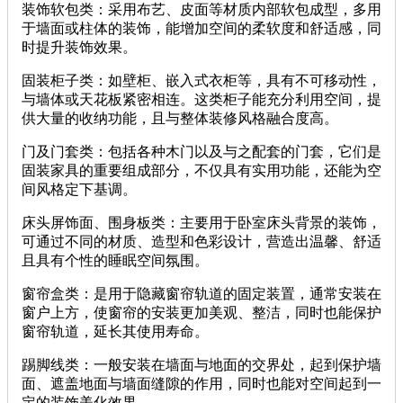
装饰软包类：采用布艺、皮面等材质内部软包成型，多用
于墙面或柱体的装饰，能增加空间的柔软度和舒适感，同
时提升装饰效果。
固装柜子类：如壁柜、嵌入式衣柜等，具有不可移动性，
与墙体或天花板紧密相连。这类柜子能充分利用空间，提
供大量的收纳功能，且与整体装修风格融合度高。
门及门套类：包括各种木门以及与之配套的门套，它们是
固装家具的重要组成部分，不仅具有实用功能，还能为空
间风格定下基调。
床头屏饰面、围身板类：主要用于卧室床头背景的装饰，
可通过不同的材质、造型和色彩设计，营造出温馨、舒适
且具有个性的睡眠空间氛围。
窗帘盒类：是用于隐藏窗帘轨道的固定装置，通常安装在
窗户上方，使窗帘的安装更加美观、整洁，同时也能保护
窗帘轨道，延长其使用寿命。
踢脚线类：一般安装在墙面与地面的交界处，起到保护墙
面、遮盖地面与墙面缝隙的作用，同时也能对空间起到一
定的装饰美化效果。