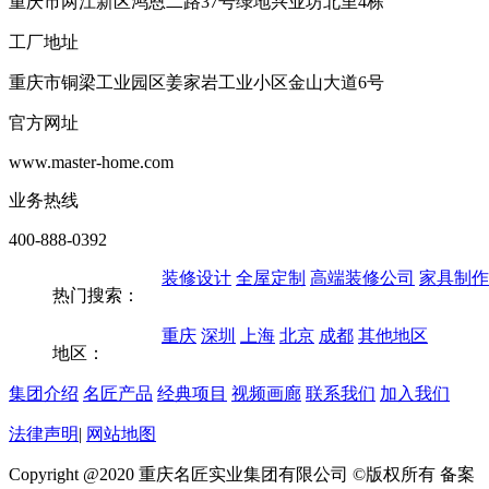
重庆市两江新区鸿恩二路37号绿地兴业坊北里4栋
工厂地址
重庆市铜梁工业园区姜家岩工业小区金山大道6号
官方网址
www.master-home.com
业务热线
400-888-0392
装修设计
全屋定制
高端装修公司
家具制作
热门搜索：
重庆
深圳
上海
北京
成都
其他地区
地区：
集团介绍
名匠产品
经典项目
视频画廊
联系我们
加入我们
法律声明
|
网站地图
Copyright @2020 重庆名匠实业集团有限公司 ©版权所有 备案