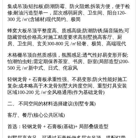
集成吊顶(铝扣板)防潮防霉、防火阻燃;拆装方便，便于检
修;耐油污造型单一，层次感弱厨房、卫生间、阳台120-
300 元 /㎡(含辅材)现代简约、极简
蜂窝大板吊顶平整度高、质感高级;防潮防锈;隔音隔热;可
隐藏管线价格高;对施工精度要求高别墅挑高客厅、厨
房、卫生间、玄关300-800 元 /㎡轻奢、极简、高端现代
木格栅吊顶自然质感强，氛围感足;透气性好易变形开裂;
怕潮怕虫蛀;需定期保养茶室、书房、卧室(局部造型)200-
500 元 /㎡新中式、日式、侘寂风
轻钢龙骨 + 石膏板承重性强、不易变形;防火性能好施工
复杂;成本略高于木龙骨别墅大跨度空间、重型灯具安装
区域100-200 元 /㎡全风格通用(作为基础龙骨)
二、 不同空间的材料选择建议(别墅专属)
客厅、餐厅(核心公共区域)
首选：轻钢龙骨 + 石膏板(基础)+ 局部叠级造型
别墅层高充足，可通过石膏板做多层次吊顶，搭配灯带、