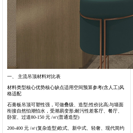
一、 主流吊顶材料对比表
材料类型核心优势核心缺点适用空间预算参考(含人工)风
格适配
石膏板吊顶可塑性强，可做叠级、造型;性价比高;与墙面
衔接自然怕潮怕水，受潮易变形;耐污性差客厅、餐厅、
卧室、过道80-150 元 /㎡(普通造型)
200-400 元 /㎡(复杂造型)欧式、新中式、轻奢、现代简约