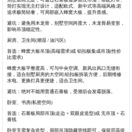
筒灯实现无主灯设计，适配欧式、新中式等高端风格;若
追求极简轻奢，可局部嵌入蜂窝大板，提升质感。
避坑：避免用木龙骨，别墅空间跨度大，木龙骨易变形，
影响吊顶稳定性。
厨房、卫生间(潮湿 / 油污区)
首选：蜂窝大板吊顶(高端需求)或 铝扣板集成吊顶(性价
比需求)
蜂窝大板平整度高，可与中央空调、新风出风口无缝衔
接，适合别墅厨房的大空间;铝扣板拆装方便，后期维修
水电、更换灯具更便捷，适合卫生间。
避坑：绝对不能用普通石膏板，受潮后会发霉脱落。
卧室、书房(私密空间)
首选：石膏板局部吊顶(走边 + 双眼皮造型)或 无吊顶 + 石
膏线
卧室无需复杂造型，局部吊顶隐藏管线即可，保留层高提