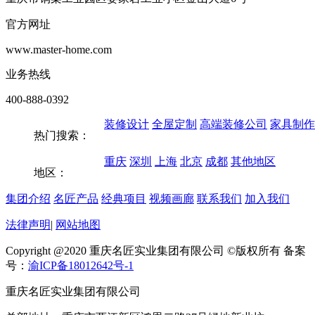
官方网址
www.master-home.com
业务热线
400-888-0392
装修设计
全屋定制
高端装修公司
家具制作
热门搜索：
重庆
深圳
上海
北京
成都
其他地区
地区：
集团介绍
名匠产品
经典项目
视频画廊
联系我们
加入我们
法律声明
|
网站地图
Copyright @2020 重庆名匠实业集团有限公司 ©版权所有 备案
号：
渝ICP备18012642号-1
重庆名匠实业集团有限公司