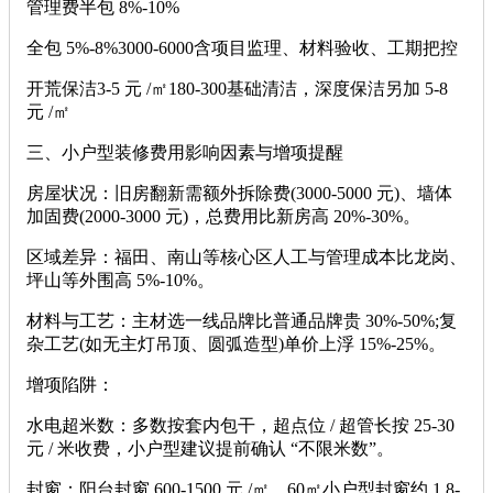
管理费半包 8%-10%
全包 5%-8%3000-6000含项目监理、材料验收、工期把控
开荒保洁3-5 元 /㎡180-300基础清洁，深度保洁另加 5-8
元 /㎡
三、小户型装修费用影响因素与增项提醒
房屋状况：旧房翻新需额外拆除费(3000-5000 元)、墙体
加固费(2000-3000 元)，总费用比新房高 20%-30%。
区域差异：福田、南山等核心区人工与管理成本比龙岗、
坪山等外围高 5%-10%。
材料与工艺：主材选一线品牌比普通品牌贵 30%-50%;复
杂工艺(如无主灯吊顶、圆弧造型)单价上浮 15%-25%。
增项陷阱：
水电超米数：多数按套内包干，超点位 / 超管长按 25-30
元 / 米收费，小户型建议提前确认 “不限米数”。
封窗：阳台封窗 600-1500 元 /㎡，60㎡小户型封窗约 1.8-