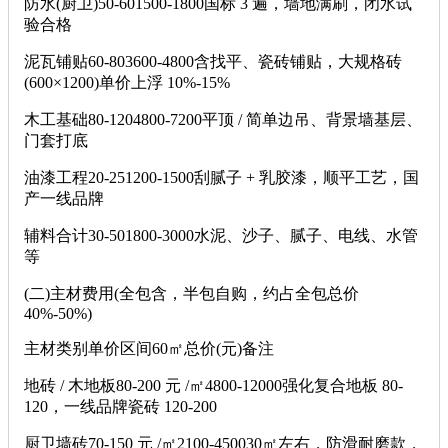
防水(厨卫)50-601500-1800国标 3 遍，墙地满刷，闭水试
验合格
泥瓦铺贴60-803600-4800含找平、瓷砖铺贴，大规格砖
(600×1200)单价上浮 10%-15%
木工基础80-1204800-7200平顶 / 简单边吊、背景墙基层、
门套打底
油漆工程20-251200-1500刮腻子 + 乳胶漆，顺平工艺，国
产一线品牌
辅料合计30-501800-3000水泥、沙子、腻子、电线、水管
等
(二)主材费用(全包含，半包自购，约占全包总价
40%-50%)
主材类别单价区间60㎡总价(元)备注
地砖 / 木地板80-200 元 /㎡4800-12000强化复合地板 80-
120，一线品牌瓷砖 120-200
厨卫墙砖70-150 元 /㎡2100-450030㎡左右，防滑耐磨款，