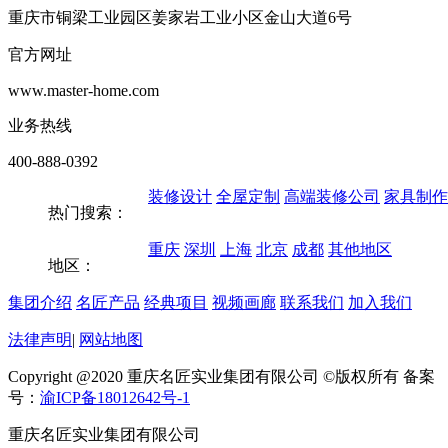
重庆市铜梁工业园区姜家岩工业小区金山大道6号
官方网址
www.master-home.com
业务热线
400-888-0392
装修设计
全屋定制
高端装修公司
家具制作
热门搜索：
重庆
深圳
上海
北京
成都
其他地区
地区：
集团介绍
名匠产品
经典项目
视频画廊
联系我们
加入我们
法律声明
|
网站地图
Copyright @2020 重庆名匠实业集团有限公司 ©版权所有 备案
号：
渝ICP备18012642号-1
重庆名匠实业集团有限公司