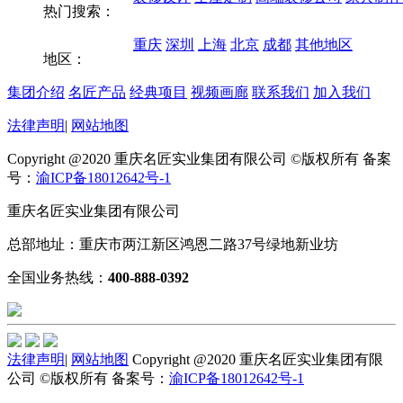
热门搜索：
重庆
深圳
上海
北京
成都
其他地区
地区：
集团介绍
名匠产品
经典项目
视频画廊
联系我们
加入我们
法律声明
|
网站地图
Copyright @2020 重庆名匠实业集团有限公司 ©版权所有 备案
号：
渝ICP备18012642号-1
重庆名匠实业集团有限公司
总部地址：重庆市两江新区鸿恩二路37号绿地新业坊
全国业务热线：
400-888-0392
法律声明
|
网站地图
Copyright @2020 重庆名匠实业集团有限
公司 ©版权所有 备案号：
渝ICP备18012642号-1