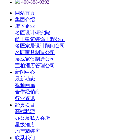
400-888-0392
网站首页
集团介绍
旗下企业
名匠设计研究院
尚工建筑装饰工程公司
名匠家居设计顾问公司
名匠家具制造公司
展成家俱制造公司
宝柏酒店管理公司
新闻中心
最新动态
视频画廊
合作经销商
行业资讯
经典项目
高端私宅
办公及私人会所
星级酒店
地产精装房
联系我们