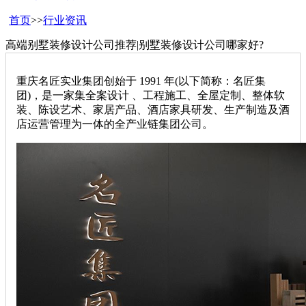
首页
>>
行业资讯
高端别墅装修设计公司推荐|别墅装修设计公司哪家好?
重庆名匠实业集团创始于 1991 年(以下简称：名匠集
团)，是一家集全案设计 、工程施工、全屋定制、整体软
装、陈设艺术、家居产品、酒店家具研发、生产制造及酒
店运营管理为一体的全产业链集团公司。