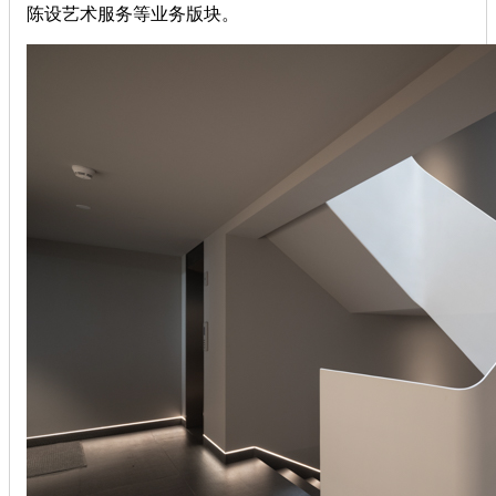
陈设艺术服务等业务版块。