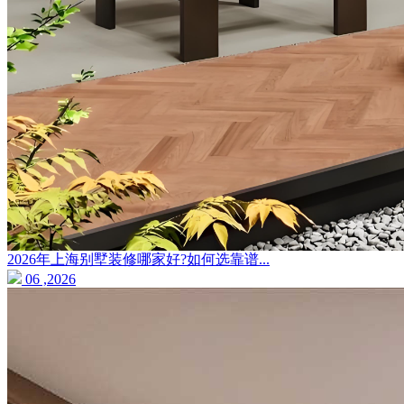
2026年上海别墅装修哪家好?如何选靠谱...
06 ,2026