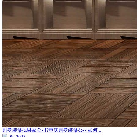
别墅装修找哪家公司?重庆别墅装修公司如何...
08 ,2025