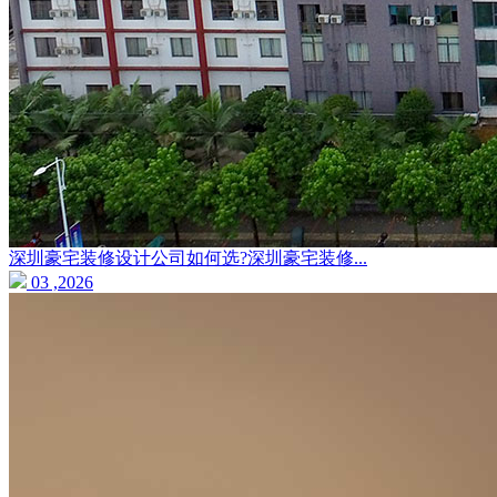
深圳豪宅装修设计公司如何选?深圳豪宅装修...
03 ,2026