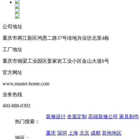
公司地址
重庆市两江新区鸿恩二路37号绿地兴业坊北里4栋
工厂地址
重庆市铜梁工业园区姜家岩工业小区金山大道6号
官方网址
www.master-home.com
业务热线
400-888-0392
装修设计
全屋定制
高端装修公司
家具制作
热门搜索：
重庆
深圳
上海
北京
成都
其他地区
地区：