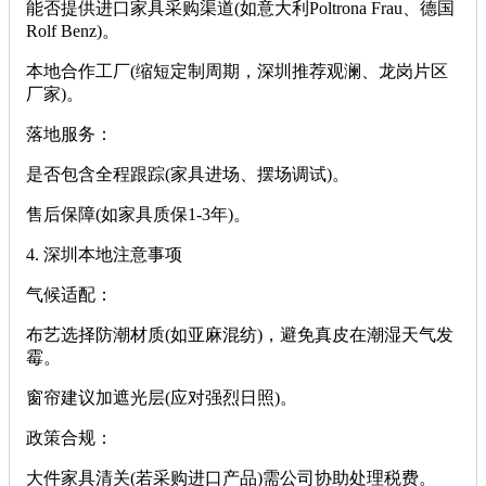
能否提供进口家具采购渠道(如意大利Poltrona Frau、德国
Rolf Benz)。
本地合作工厂(缩短定制周期，深圳推荐观澜、龙岗片区
厂家)。
‌落地服务‌：
是否包含全程跟踪(家具进场、摆场调试)。
售后保障(如家具质保1-3年)。
‌4. 深圳本地注意事项‌
‌气候适配‌：
布艺选择防潮材质(如亚麻混纺)，避免真皮在潮湿天气发
霉。
窗帘建议加遮光层(应对强烈日照)。
‌政策合规‌：
大件家具清关(若采购进口产品)需公司协助处理税费。