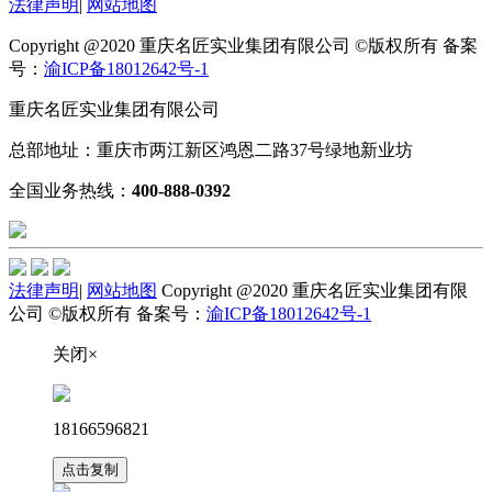
法律声明
|
网站地图
Copyright @2020 重庆名匠实业集团有限公司 ©版权所有 备案
号：
渝ICP备18012642号-1
重庆名匠实业集团有限公司
总部地址：重庆市两江新区鸿恩二路37号绿地新业坊
全国业务热线：
400-888-0392
法律声明
|
网站地图
Copyright @2020 重庆名匠实业集团有限
公司 ©版权所有 备案号：
渝ICP备18012642号-1
关闭×
18166596821
点击复制