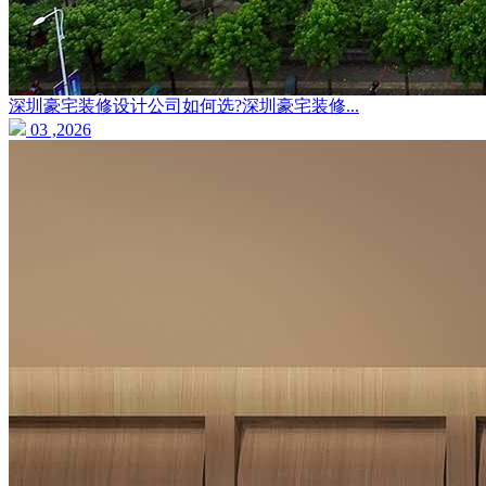
深圳豪宅装修设计公司如何选?深圳豪宅装修...
03 ,2026