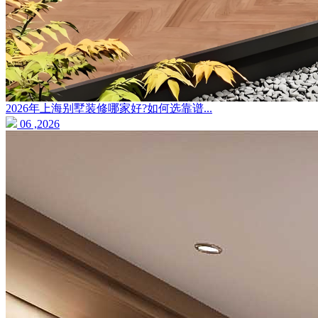
2026年上海别墅装修哪家好?如何选靠谱...
06 ,2026