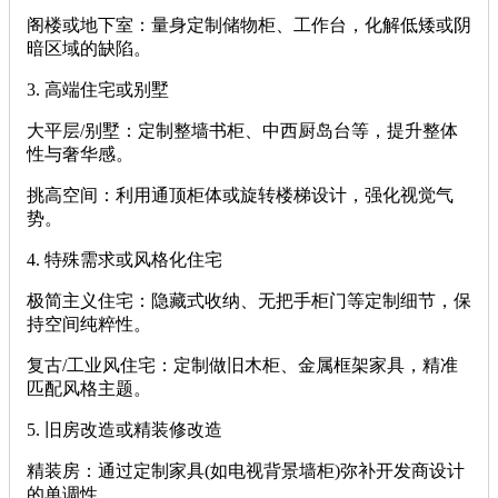
‌阁楼或地下室‌：量身定制储物柜、工作台，化解低矮或阴
暗区域的缺陷。
3. ‌高端住宅或别墅‌
‌大平层/别墅‌：定制整墙书柜、中西厨岛台等，提升整体
性与奢华感。
‌挑高空间‌：利用通顶柜体或旋转楼梯设计，强化视觉气
势。
4. ‌特殊需求或风格化住宅‌
‌极简主义住宅‌：隐藏式收纳、无把手柜门等定制细节，保
持空间纯粹性。
‌复古/工业风住宅‌：定制做旧木柜、金属框架家具，精准
匹配风格主题。
5. ‌旧房改造或精装修改造‌
‌精装房‌：通过定制家具(如电视背景墙柜)弥补开发商设计
的单调性。