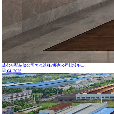
成都别墅装修公司怎么选择?哪家公司比较好...
04 ,2026