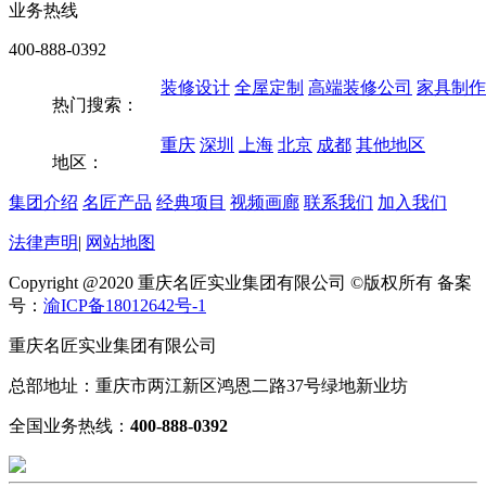
业务热线
400-888-0392
装修设计
全屋定制
高端装修公司
家具制作
热门搜索：
重庆
深圳
上海
北京
成都
其他地区
地区：
集团介绍
名匠产品
经典项目
视频画廊
联系我们
加入我们
法律声明
|
网站地图
Copyright @2020 重庆名匠实业集团有限公司 ©版权所有 备案
号：
渝ICP备18012642号-1
重庆名匠实业集团有限公司
总部地址：重庆市两江新区鸿恩二路37号绿地新业坊
全国业务热线：
400-888-0392