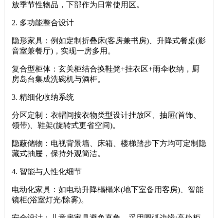
放季节性物品，下部作为日常使用区。
‌2. 多功能整合设计‌
‌隐形家具‌：例如定制折叠床(客房兼书房)、升降式餐桌(影
音室兼餐厅)，实现一房多用。
‌复合型柜体‌：玄关柜结合换鞋凳+挂衣区+雨伞收纳，厨
房岛台集成洗碗机与酒柜。
‌3. 精细化收纳系统‌
‌分区定制‌：衣帽间按衣物类型设计挂放区、抽屉(首饰、
领带)、鞋架(旋转式更省空间)。
‌隐蔽储物‌：电视背景墙、床箱、楼梯踏步下方均可定制隐
藏式抽屉，保持外观简洁。
‌4. 智能与人性化细节‌
‌电动化家具‌：如电动升降榻榻米(地下室备用客房)、智能
镜柜(浴室灯光/除雾)。
‌安全设计‌：儿童房家具避免直角，采用圆弧边缘;高处柜