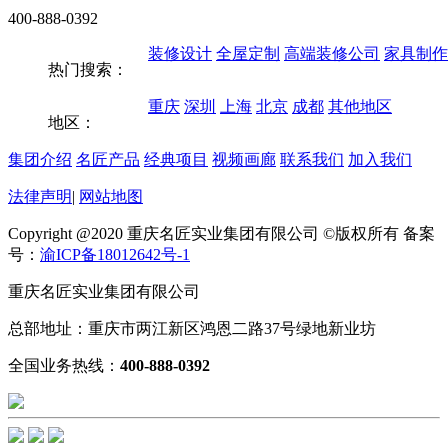
400-888-0392
装修设计
全屋定制
高端装修公司
家具制作
热门搜索：
重庆
深圳
上海
北京
成都
其他地区
地区：
集团介绍
名匠产品
经典项目
视频画廊
联系我们
加入我们
法律声明
|
网站地图
Copyright @2020 重庆名匠实业集团有限公司 ©版权所有 备案
号：
渝ICP备18012642号-1
重庆名匠实业集团有限公司
总部地址：重庆市两江新区鸿恩二路37号绿地新业坊
全国业务热线：
400-888-0392