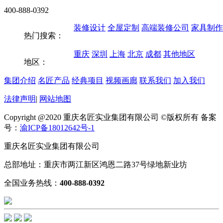
400-888-0392
装修设计
全屋定制
高端装修公司
家具制作
热门搜索：
重庆
深圳
上海
北京
成都
其他地区
地区：
集团介绍
名匠产品
经典项目
视频画廊
联系我们
加入我们
法律声明
|
网站地图
Copyright @2020 重庆名匠实业集团有限公司 ©版权所有 备案
号：
渝ICP备18012642号-1
重庆名匠实业集团有限公司
总部地址：重庆市两江新区鸿恩二路37号绿地新业坊
全国业务热线：
400-888-0392