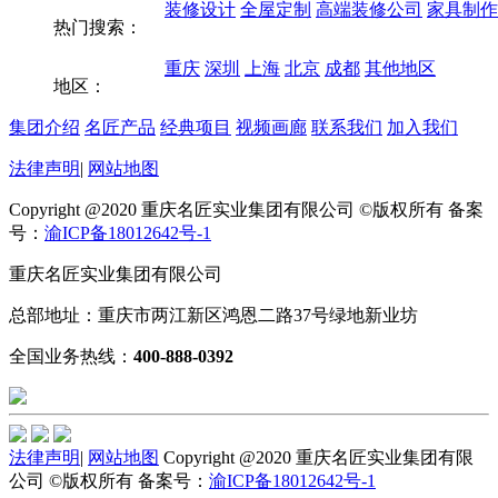
装修设计
全屋定制
高端装修公司
家具制作
热门搜索：
重庆
深圳
上海
北京
成都
其他地区
地区：
集团介绍
名匠产品
经典项目
视频画廊
联系我们
加入我们
法律声明
|
网站地图
Copyright @2020 重庆名匠实业集团有限公司 ©版权所有 备案
号：
渝ICP备18012642号-1
重庆名匠实业集团有限公司
总部地址：重庆市两江新区鸿恩二路37号绿地新业坊
全国业务热线：
400-888-0392
法律声明
|
网站地图
Copyright @2020 重庆名匠实业集团有限
公司 ©版权所有 备案号：
渝ICP备18012642号-1