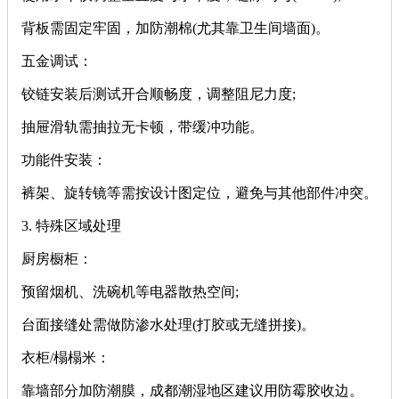
背板需固定牢固，加防潮棉(尤其靠卫生间墙面)。
‌五金调试‌：
铰链安装后测试开合顺畅度，调整阻尼力度;
抽屉滑轨需抽拉无卡顿，带缓冲功能。
‌功能件安装‌：
裤架、旋转镜等需按设计图定位，避免与其他部件冲突。
‌3. 特殊区域处理‌
‌厨房橱柜‌：
预留烟机、洗碗机等电器散热空间;
台面接缝处需做防渗水处理(打胶或无缝拼接)。
‌衣柜/榻榻米‌：
靠墙部分加防潮膜，成都潮湿地区建议用防霉胶收边。