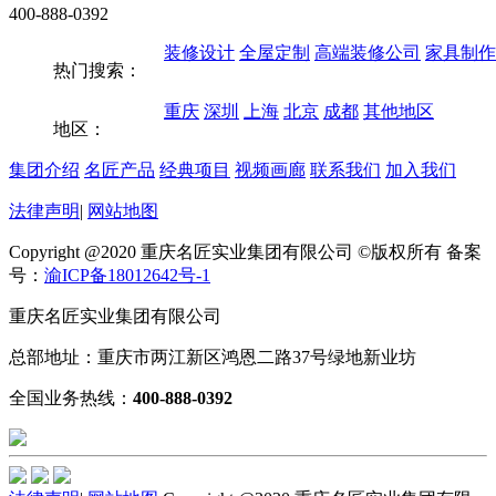
400-888-0392
装修设计
全屋定制
高端装修公司
家具制作
热门搜索：
重庆
深圳
上海
北京
成都
其他地区
地区：
集团介绍
名匠产品
经典项目
视频画廊
联系我们
加入我们
法律声明
|
网站地图
Copyright @2020 重庆名匠实业集团有限公司 ©版权所有 备案
号：
渝ICP备18012642号-1
重庆名匠实业集团有限公司
总部地址：重庆市两江新区鸿恩二路37号绿地新业坊
全国业务热线：
400-888-0392