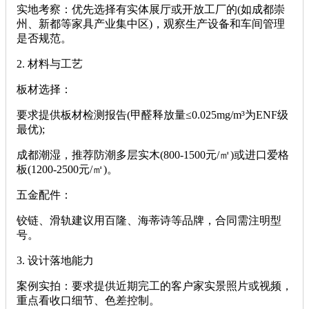
‌实地考察‌：优先选择有实体展厅或开放工厂的(如成都崇
州、新都等家具产业集中区)，观察生产设备和车间管理
是否规范。
‌2. 材料与工艺‌
‌板材选择‌：
要求提供板材检测报告(甲醛释放量≤0.025mg/m³为ENF级
最优);
成都潮湿，推荐防潮多层实木(800-1500元/㎡)或进口爱格
板(1200-2500元/㎡)。
‌五金配件‌：
铰链、滑轨建议用百隆、海蒂诗等品牌，合同需注明型
号。
‌3. 设计落地能力‌
‌案例实拍‌：要求提供近期完工的客户家实景照片或视频，
重点看收口细节、色差控制。