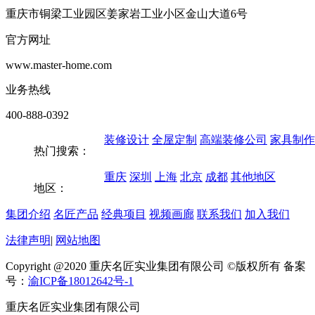
重庆市铜梁工业园区姜家岩工业小区金山大道6号
官方网址
www.master-home.com
业务热线
400-888-0392
装修设计
全屋定制
高端装修公司
家具制作
热门搜索：
重庆
深圳
上海
北京
成都
其他地区
地区：
集团介绍
名匠产品
经典项目
视频画廊
联系我们
加入我们
法律声明
|
网站地图
Copyright @2020 重庆名匠实业集团有限公司 ©版权所有 备案
号：
渝ICP备18012642号-1
重庆名匠实业集团有限公司