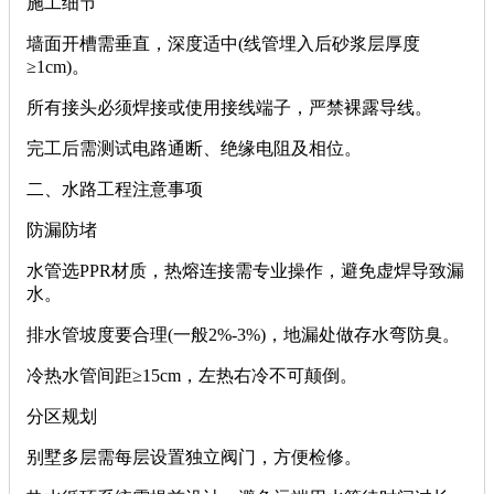
‌施工细节‌
墙面开槽需垂直，深度适中(线管埋入后砂浆层厚度
≥1cm)。
所有接头必须焊接或使用接线端子，严禁裸露导线。
完工后需测试电路通断、绝缘电阻及相位。
‌二、水路工程注意事项‌
‌防漏防堵‌
水管选PPR材质，热熔连接需专业操作，避免虚焊导致漏
水。
排水管坡度要合理(一般2%-3%)，地漏处做存水弯防臭。
冷热水管间距≥15cm，左热右冷不可颠倒。
‌分区规划‌
别墅多层需每层设置独立阀门，方便检修。