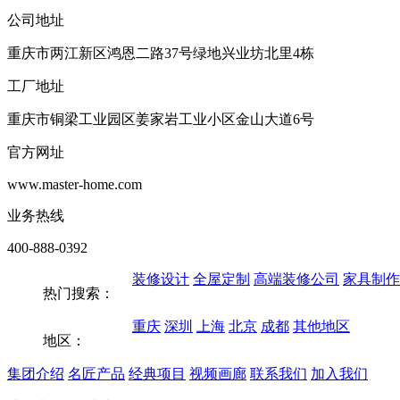
公司地址
重庆市两江新区鸿恩二路37号绿地兴业坊北里4栋
工厂地址
重庆市铜梁工业园区姜家岩工业小区金山大道6号
官方网址
www.master-home.com
业务热线
400-888-0392
装修设计
全屋定制
高端装修公司
家具制作
热门搜索：
重庆
深圳
上海
北京
成都
其他地区
地区：
集团介绍
名匠产品
经典项目
视频画廊
联系我们
加入我们