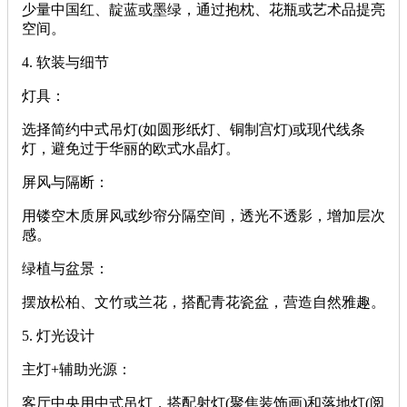
少量中国红、靛蓝或墨绿，通过抱枕、花瓶或艺术品提亮
空间。
‌4. 软装与细节‌
‌灯具‌：
选择简约中式吊灯(如圆形纸灯、铜制宫灯)或现代线条
灯，避免过于华丽的欧式水晶灯。
‌屏风与隔断‌：
用镂空木质屏风或纱帘分隔空间，透光不透影，增加层次
感。
‌绿植与盆景‌：
摆放松柏、文竹或兰花，搭配青花瓷盆，营造自然雅趣。
‌5. 灯光设计‌
‌主灯+辅助光源‌：
客厅中央用中式吊灯，搭配射灯(聚焦装饰画)和落地灯(阅