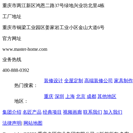
重庆市两江新区鸿恩二路37号绿地兴业坊北里4栋
工厂地址
重庆市铜梁工业园区姜家岩工业小区金山大道6号
官方网址
www.master-home.com
业务热线
400-888-0392
装修设计
全屋定制
高端装修公司
家具制作
热门搜索：
重庆
深圳
上海
北京
成都
其他地区
地区：
集团介绍
名匠产品
经典项目
视频画廊
联系我们
加入我们
法律声明
|
网站地图