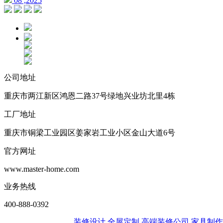
08 ,2025
公司地址
重庆市两江新区鸿恩二路37号绿地兴业坊北里4栋
工厂地址
重庆市铜梁工业园区姜家岩工业小区金山大道6号
官方网址
www.master-home.com
业务热线
400-888-0392
装修设计
全屋定制
高端装修公司
家具制作