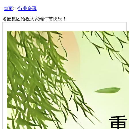
首页
>>
行业资讯
名匠集团预祝大家端午节快乐！