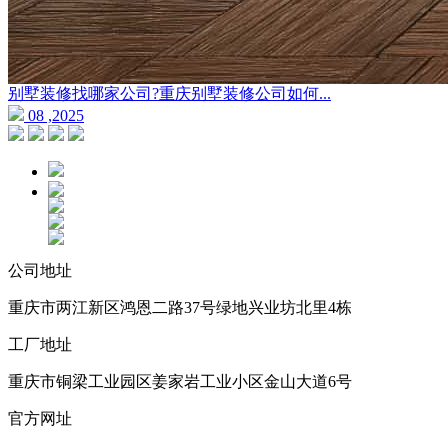
别墅装修找哪家公司?重庆别墅装修公司如何...
08 ,2025
公司地址
重庆市两江新区鸿恩二路37号绿地兴业坊北里4栋
工厂地址
重庆市铜梁工业园区姜家岩工业小区金山大道6号
官方网址