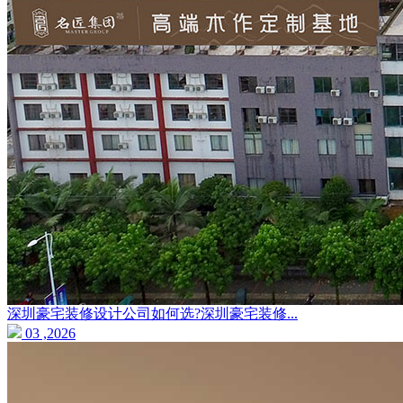
深圳豪宅装修设计公司如何选?深圳豪宅装修...
03 ,2026