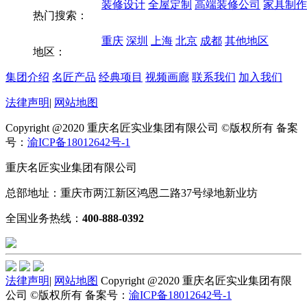
装修设计
全屋定制
高端装修公司
家具制作
热门搜索：
重庆
深圳
上海
北京
成都
其他地区
地区：
集团介绍
名匠产品
经典项目
视频画廊
联系我们
加入我们
法律声明
|
网站地图
Copyright @2020 重庆名匠实业集团有限公司 ©版权所有 备案
号：
渝ICP备18012642号-1
重庆名匠实业集团有限公司
总部地址：重庆市两江新区鸿恩二路37号绿地新业坊
全国业务热线：
400-888-0392
法律声明
|
网站地图
Copyright @2020 重庆名匠实业集团有限
公司 ©版权所有 备案号：
渝ICP备18012642号-1