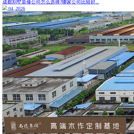
成都别墅装修公司怎么选择?哪家公司比较好...
04 ,2026