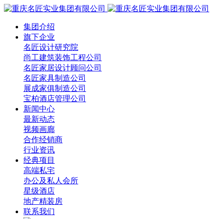
集团介绍
旗下企业
名匠设计研究院
尚工建筑装饰工程公司
名匠家居设计顾问公司
名匠家具制造公司
展成家俱制造公司
宝柏酒店管理公司
新闻中心
最新动态
视频画廊
合作经销商
行业资讯
经典项目
高端私宅
办公及私人会所
星级酒店
地产精装房
联系我们