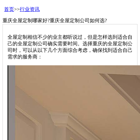
首页
>>
行业资讯
重庆全屋定制哪家好?重庆全屋定制公司如何选?
全屋定制相信不少的业主都听说过，但是怎样选到适合自
己的全屋定制公司确实需要时间。选择重庆的全屋定制公
司时，可以从以下几个方面综合考虑，确保找到适合自己
需求的服务商：