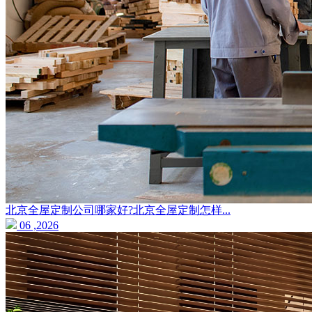
北京全屋定制公司哪家好?北京全屋定制怎样...
06 ,2026